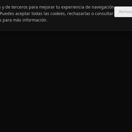
s y de terceros para mejorar tu experiencia de navegación
Rechaz
o. Puedes aceptar todas las cookies, rechazarlas o consultar
s
para más información.
A
SOLUCIONES
recios
Clubes
ítica
Marcas
Operadores
Inversores
Dorsal Lab