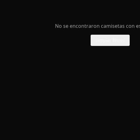
No se encontraron camisetas con est
Limpiar filtros