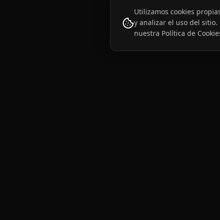
Utilizamos cookies propia
y analizar el uso del siti
nuestra
Política de Cookie
PLATAFORM
Motor de p
Infraestructura de recompra y
Lógica anal
trazabilidad para camisetas históricas.
Dorsal ID
Agent as a Service (AaaS) que convierte
cada prenda en un activo digital
Mercado
trazable.
LEGACY GOES ON